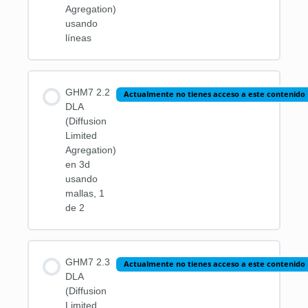
Agregation)
usando
líneas
GHM7 2.2
Actualmente no tienes acceso a este contenido
DLA
(Diffusion
Limited
Agregation)
en 3d
usando
mallas, 1
de 2
GHM7 2.3
Actualmente no tienes acceso a este contenido
DLA
(Diffusion
Limited