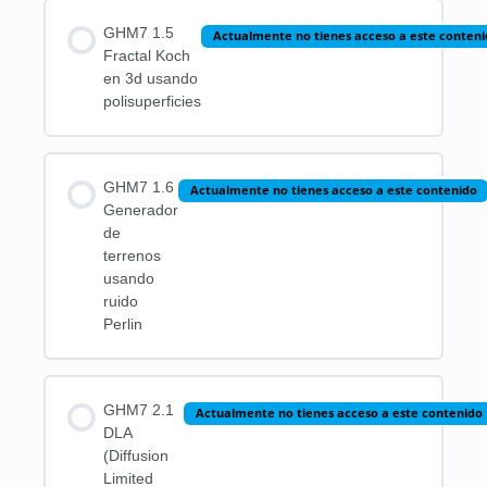
GHM7 1.5
Actualmente no tienes acceso a este conteni
Fractal Koch
en 3d usando
polisuperficies
GHM7 1.6
Actualmente no tienes acceso a este contenido
Generador
de
terrenos
usando
ruido
Perlin
GHM7 2.1
Actualmente no tienes acceso a este contenido
DLA
(Diffusion
Limited