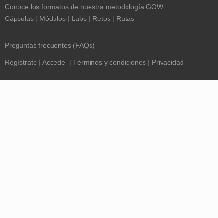
Conoce los formatos de nuestra metodología GOW
Cápsulas
|
Módulos
|
Labs
|
Retos
|
Rutas
Preguntas frecuentes (FAQs)
Regístrate
|
Accede
|
Términos y condiciones
|
Privacidad