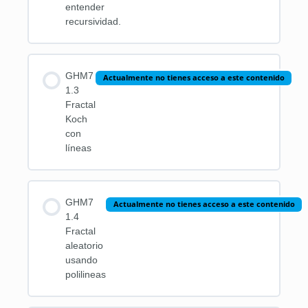
entender
recursividad.
GHM7
Actualmente no tienes acceso a este contenido
1.3
Fractal
Koch
con
líneas
GHM7
Actualmente no tienes acceso a este contenido
1.4
Fractal
aleatorio
usando
polilineas