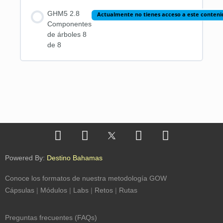
GHM5 2.8
Actualmente no tienes acceso a este conteni
Componentes
de árboles 8
de 8
Powered By:
Destino Bahamas
Conoce los formatos de nuestra metodología GOW
Cápsulas
|
Módulos
|
Labs
|
Retos
|
Rutas
Preguntas frecuentes (FAQs)