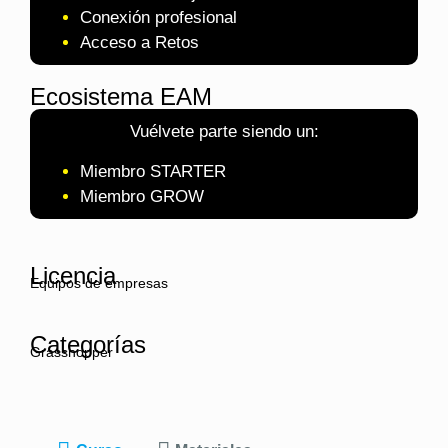
Conexión profesional
Acceso a Retos
Ecosistema EAM
Vuélvete parte siendo un:
Miembro STARTER
Miembro GROW
Licencia
Equipos de empresas
Categorías
Grasshopper