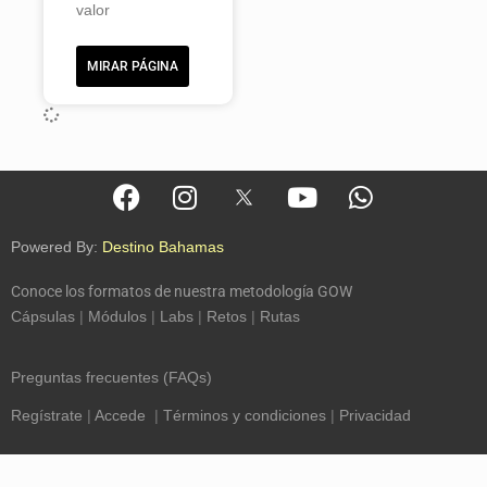
valor
MIRAR PÁGINA
Powered By:
Destino Bahamas
Conoce los formatos de nuestra metodología GOW
Cápsulas
|
Módulos
|
Labs
|
Retos
|
Rutas
Preguntas frecuentes (FAQs)
Regístrate
|
Accede
|
Términos y condiciones
|
Privacidad