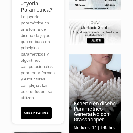
Joyería
Parametrica?
La joyería
paramétrica es
una forma de
diseño de joyas
que se basa en
principios
paramétricos y
algoritmos
computacionales
para crear formas
y estructuras
complejas. En
este enfoque, se
Ver
curso
utilizan
Experto en diseño
Paramétrico -
MIRAR PÁGINA
Generativo con
Grasshopper
Módulos: 14 | 140 hrs