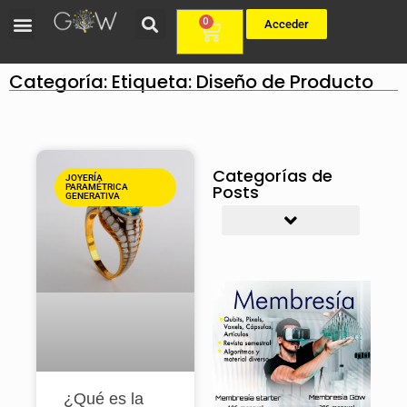
0
Acceder
Categoría: Etiqueta: Diseño de Producto
Categorías de
JOYERÍA
Posts
PARAMÉTRICA
GENERATIVA
Arquitectura Paramétrica Generativa
Co-creacion Procedural
Cursos Destacados
Diseño generativo
Diseño paramétrico
FUNDAE / bonificación curso
Inteligencia Artificial
Urbanismo Paramétrico
¿Qué es la