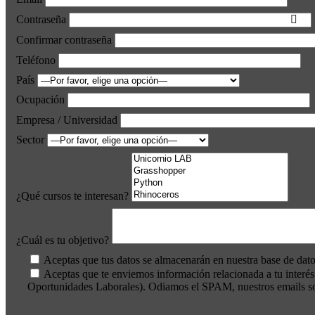
Contraseña
Confirmar contraseña
Teléfono
País
Ocupación
Empresa / Universidad
Sector
¿Qué cursos te interesan?
¿Cuál es tu objetivo?
Aceptas que tus datos se almacenarán en nuestra base de dato
Aceptas que te enviemos información relacionada a tu interé
Oportunidades Laborales). Odiamos el SPAM, nuestros emails son