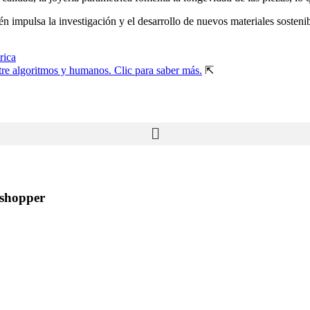
n impulsa la investigación y el desarrollo de nuevos materiales sostenibl
rica
ntre algoritmos y humanos. Clic para saber más.
⇱
sshopper