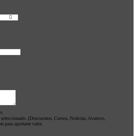
s.
s seleccionado. (Descuentos, Cursos, Noticias, Avances,
 para aportarte valor.