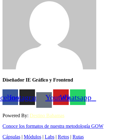
Diseñador IE Gráfico y Frontend
acebook
Instagram
Youtube
Whatsapp
Powered By:
Destino Bahamas
Conoce los formatos de nuestra metodología GOW
Cápsulas
|
Módulos
|
Labs
|
Retos
|
Rutas