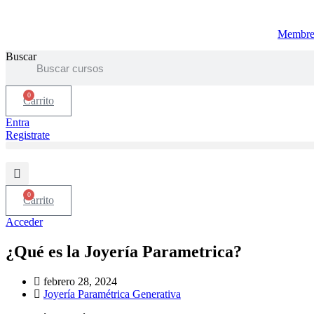
Ir
al
Membre
contenido
Buscar
0
Carrito
Entra
Registrate
0
Carrito
Acceder
¿Qué es la Joyería Parametrica?
febrero 28, 2024
Joyería Paramétrica Generativa