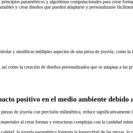
 principios paramétricos y algoritmos computacionales para crear formas
riables y crear diseños que pueden adaptarse y personalizarse fácilmen
trolar y modificar múltiples aspectos de una pieza de joyería, como la 
, así como la creación de diseños personalizados que se adaptan a las pre
cto positivo en el medio ambiente debido a
piezas de joyería con precisión milimétrica, reduce significativamente l
 materiales al crear formas y estructuras complejas con la cantidad míni
 calidad, la joyería paramétrica fomenta la longevidad de las piezas, lo