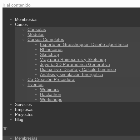
Ir al contenido
Membresías
Cursos
Cápsulas
Módulos
Cursos Completos
Experto en Grasshopper: Diseño algorítmico
Rhinoceros
SketchUp
Vray para Rhinoceros y Sketchup
Joyería 3D Paramétrica Generativa
Dialux Evo: Diseño y Cálculo Lumínico
Análisis y simulación Energética​
Co-Creación Procedural
Eventos
Webinars
Hackathon
Workshops
Servicios
Empresas
Proyectos
Blog
Membresías