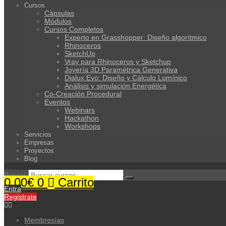
Cursos
Cápsulas
Módulos
Cursos Completos
Experto en Grasshopper: Diseño algorítmico
Rhinoceros
SketchUp
Vray para Rhinoceros y Sketchup
Joyería 3D Paramétrica Generativa
Dialux Evo: Diseño y Cálculo Lumínico
Análisis y simulación Energética​
Co-Creación Procedural
Eventos
Webinars
Hackathon
Workshops
Servicios
Empresas
Proyectos
Blog
Buscar
0.00
€
0
Carrito
Entra
Registrate
Membresías