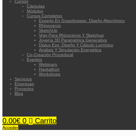
Cursos
Cápsulas
Módulos
Cursos Completos
Experto En Grasshopper: Diseño Algorítmico
Rhinoceros
SketchUp
Vray Para Rhinoceros Y Sketchup
Joyería 3D Paramétrica Generativa
Dialux Evo: Diseño Y Cálculo Lumínico
Análisis Y Simulación Energética​
Co-Creación Procedural
Eventos
Webinars
Hackathon
Workshops
Servicios
Empresas
Proyectos
Blog
0.00
€
0
Carrito
Acceder