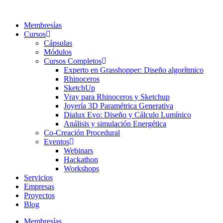
Ir
al
Membresías
contenido
Cursos
Cápsulas
Módulos
Cursos Completos
Experto en Grasshopper: Diseño algorítmico
Rhinoceros
SketchUp
Vray para Rhinoceros y Sketchup
Joyería 3D Paramétrica Generativa
Dialux Evo: Diseño y Cálculo Lumínico
Análisis y simulación Energética​
Co-Creación Procedural
Eventos
Webinars
Hackathon
Workshops
Servicios
Empresas
Proyectos
Blog
Membresías