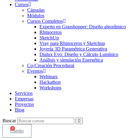
Cursos
Cápsulas
Módulos
Cursos Completos
Experto en Grasshopper: Diseño algorítmico
Rhinoceros
SketchUp
Vray para Rhinoceros y Sketchup
Joyería 3D Paramétrica Generativa
Dialux Evo: Diseño y Cálculo Lumínico
Análisis y simulación Energética​
Co-Creación Procedural
Eventos
Webinars
Hackathon
Workshops
Servicios
Empresas
Proyectos
Blog
Buscar
0
Carrito