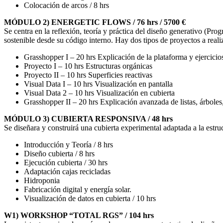
Colocación de arcos / 8 hrs
MÓDULO 2) ENERGETIC FLOWS / 76 hrs / 5700 €
Se centra en la reflexión, teoría y práctica del diseño generativo (Pro
sostenible desde su código interno. Hay dos tipos de proyectos a realiz
Grasshopper I – 20 hrs Explicación de la plataforma y ejercicio
Proyecto I – 10 hrs Estructuras orgánicas
Proyecto II – 10 hrs Superficies reactivas
Visual Data I – 10 hrs Visualización en pantalla
Visual Data 2 – 10 hrs Visualización en cubierta
Grasshopper II – 20 hrs Explicación avanzada de listas, árboles
MÓDULO 3) CUBIERTA RESPONSIVA / 48 hrs
Se diseñara y construirá una cubierta experimental adaptada a la estru
Introducción y Teoría / 8 hrs
Diseño cubierta / 8 hrs
Ejecución cubierta / 30 hrs
Adaptación cajas recicladas
Hidroponia
Fabricación digital y energía solar.
Visualización de datos en cubierta / 10 hrs
W1) WORKSHOP “TOTAL RGS” / 104 hrs