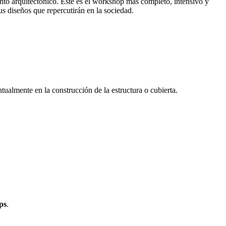
ento arquitectónico. Este es el workshop más completo, intensivo y
s diseños que repercutirán en la sociedad.
ntualmente en la construcción de la estructura o cubierta.
ps
.