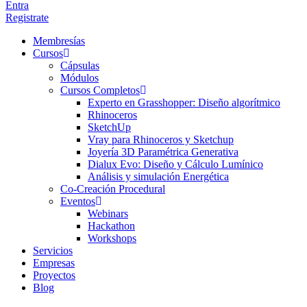
Entra
Registrate
Membresías
Cursos
Cápsulas
Módulos
Cursos Completos
Experto en Grasshopper: Diseño algorítmico
Rhinoceros
SketchUp
Vray para Rhinoceros y Sketchup
Joyería 3D Paramétrica Generativa
Dialux Evo: Diseño y Cálculo Lumínico
Análisis y simulación Energética​
Co-Creación Procedural
Eventos
Webinars
Hackathon
Workshops
Servicios
Empresas
Proyectos
Blog