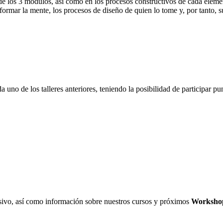
o de los 3 módulos, así como en los procesos constructivos de cada elem
mar la mente, los procesos de diseño de quien lo tome y, por tanto, su
 uno de los talleres anteriores, teniendo la posibilidad de participar pu
lusivo, así como información sobre nuestros cursos y próximos
Worksho