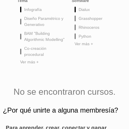
Tema
Software
Infografía
Dialux
Diseño Paramétrico y
Grasshopper
Generativo
Rhinoceros
BAM "Building
Python
Algorithmic Modelling"
Ver más +
Co-creación
procedural
Ver más +
No se encontraron cursos.
¿Por qué unirte a alguna membresía?
Para aprender, crear, conectar y ganar