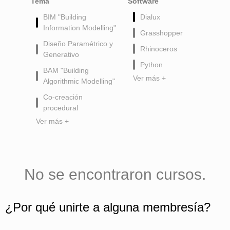
Tema
Software
BIM "Building
Dialux
Information Modelling"
Grasshopper
Diseño Paramétrico y
Rhinoceros
Generativo
Python
BAM "Building
Ver más +
Algorithmic Modelling"
Co-creación
procedural
Ver más +
No se encontraron cursos.
¿Por qué unirte a alguna membresía?