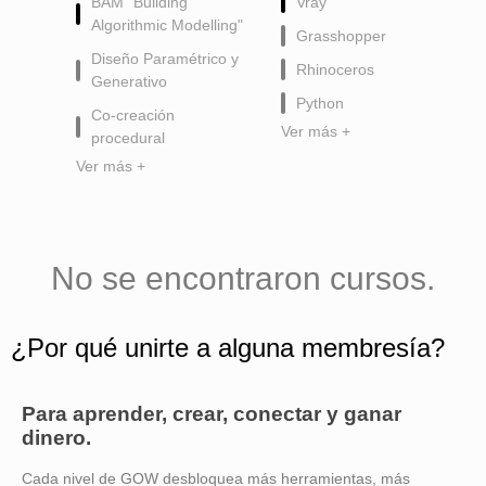
BAM "Building
Vray
Algorithmic Modelling"
Grasshopper
Diseño Paramétrico y
Rhinoceros
Generativo
Python
Co-creación
Ver más +
procedural
Ver más +
No se encontraron cursos.
¿Por qué unirte a alguna membresía?
Para aprender, crear, conectar y ganar
dinero.
Cada nivel de GOW desbloquea más herramientas, más