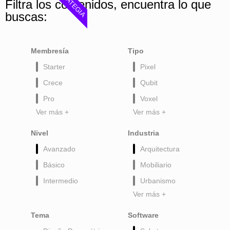
ESTRATEGIA
Filtra los contenidos, encuentra lo que
buscas:
Membresía
Tipo
Starter
Pixel
Crece
Qubit
Pro
Voxel
Ver más +
Ver más +
Nivel
Industria
Avanzado
Arquitectura
Básico
Mobiliario
Intermedio
Urbanismo
Ver más +
Tema
Software