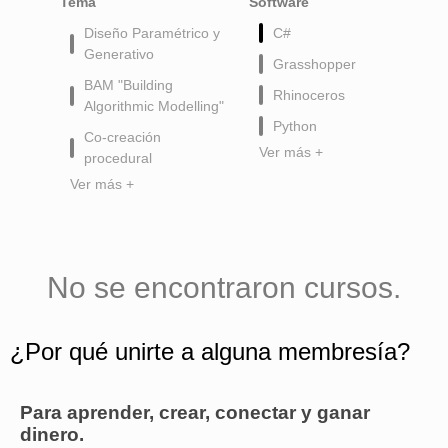
Tema
Software
Diseño Paramétrico y
C#
Generativo
Grasshopper
BAM "Building
Rhinoceros
Algorithmic Modelling"
Python
Co-creación
Ver más +
procedural
Ver más +
No se encontraron cursos.
¿Por qué unirte a alguna membresía?
Para aprender, crear, conectar y ganar
dinero.