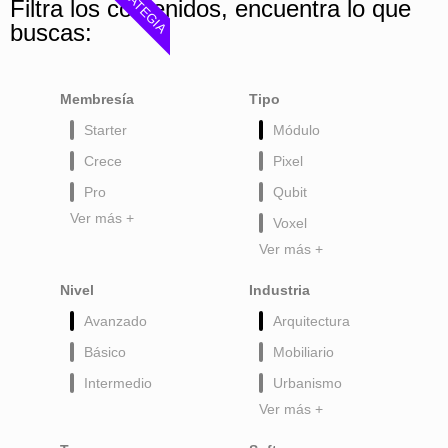
ESTRATEGIA
Filtra los contenidos, encuentra lo que
buscas:
Membresía
Tipo
Starter
Módulo
Crece
Pixel
Pro
Qubit
Ver más +
Voxel
Ver más +
Nivel
Industria
Avanzado
Arquitectura
Básico
Mobiliario
Intermedio
Urbanismo
Ver más +