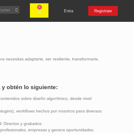
0
Entra
Registrate
a necesitas adaptarte, ser resiliente, transformarte,
A y obtén lo siguiente:
contenidos sobre diseño algorítmico, desde nivel
plugins), workflows hechos por nosotros para diversos
d:
Directos y grabados.
profesionales, empresas y genera oportunidades.