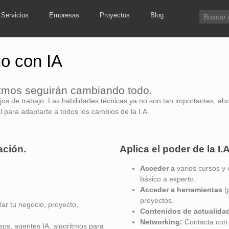
Servicios
Empresas
Proyectos
Blog
do con IA
oritmos seguirán cambiando todo.
os de trabajo. Las habilidades técnicas ya no son tan importantes, ahor
 para adaptarte a todos los cambios de la I.A.
ación.
Aplica el poder de la I.
Acceder a
varios cursos y 
básico a experto.
Acceder a herramientas
(
proyectos.
ar tu negocio, proyecto,
Contenidos de actualida
Networking:
Contacta con 
sos, agentes IA, algoritmos para