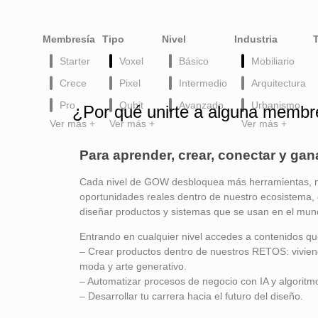
Membresía
Tipo
Nivel
Industria
Starter
Voxel
Básico
Mobiliario
Crece
Pixel
Intermedio
Arquitectura
Pro
Qubit
Avanzado
Urbanismo
¿Por qué unirte a alguna membr
Ver más +
Ver más +
Ver más +
Para aprender, crear, conectar y gan
Cada nivel de GOW desbloquea más herramientas, 
oportunidades reales dentro de nuestro ecosistema, 
diseñar productos y sistemas que se usan en el mun
Entrando en cualquier nivel accedes a contenidos qu
– Crear productos dentro de nuestros RETOS: viviend
moda y arte generativo.
– Automatizar procesos de negocio con IA y algoritm
– Desarrollar tu carrera hacia el futuro del diseño.