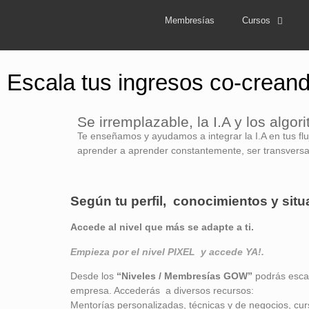
Membresías
Cursos
Escala tus ingresos co-crean
Se irremplazable, la I.A y los alg
Te enseñamos y ayudamos a integrar la I.A en tus fluj
aprender a aprender constantemente, ser transversal
Según tu perfil, conocimientos y situ
Accede al nivel que más se adapte a ti.
Empieza por el nivel PIXEL y accede YA!.
Desde los
“Niveles / Membresías GOW”
podrás escal
empresa. Accederás a diversos recursos:
Mentorías personalizadas, técnicas y de negocios, cur