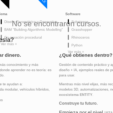
Tema
Software
No se encontraron cursos.
Diseño Paramétrico y Generativo
Substance
BAM "Building Algorithmic Modelling"
Grasshopper
Co-creación procedural
Rhinoceros
esía?
Ver más +
Python
Ver más +
ar dinero.
¿Qué obtienes dentro?
más conocimiento y más
Gestión de contenido práctico y a
donde aprender no es teoría: es
diseño + IA, ejemplos reales de p
do.
para usar.
e te ayudan a:
Mientras más nivel elijas, más re
a modular, vehículos híbridos,
modelos 3D, automatizaciones, ne
ecosistema ENTITY
.
os
Construye tu futuro.
Empieza por el nivel
“ST