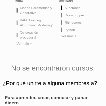
Tema
Software
Diseño Paramétrico y
Substance
Generativo
Grasshopper
BAM "Building
Rhinoceros
Algorithmic Modelling"
Python
Co-creación
Ver más +
procedural
Ver más +
No se encontraron cursos.
¿Por qué unirte a alguna membresía?
Para aprender, crear, conectar y ganar
dinero.