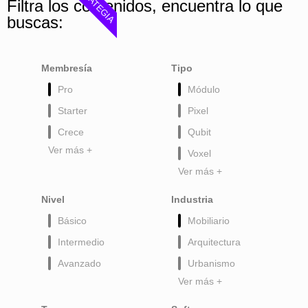
ESTRATEGIA
Filtra los contenidos, encuentra lo que
buscas:
Membresía
Tipo
Pro
Módulo
Starter
Pixel
Crece
Qubit
Ver más +
Voxel
Ver más +
Nivel
Industria
Básico
Mobiliario
Intermedio
Arquitectura
Avanzado
Urbanismo
Ver más +