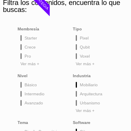
ESTRATEGIA
Filtra los contenidos, encuentra lo que
buscas:
Membresía
Tipo
Starter
Pixel
Crece
Qubit
Pro
Voxel
Ver más +
Ver más +
Nivel
Industria
Básico
Mobiliario
Intermedio
Arquitectura
Avanzado
Urbanismo
Ver más +
Tema
Software