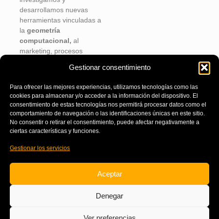
desarrollamos nuevas
herramientas vinculadas a
la
geometría
computacional,
al
marketing, procesos
productivos y
Gestionar consentimiento
administrativos, para crear
flujos completos que
Para ofrecer las mejores experiencias, utilizamos tecnologías como las
puedas usar en tu
cookies para almacenar y/o acceder a la información del dispositivo. El
empresa.
consentimiento de estas tecnologías nos permitirá procesar datos como el
comportamiento de navegación o las identificaciones únicas en este sitio.
No consentir o retirar el consentimiento, puede afectar negativamente a
ciertas características y funciones.
Gestionar los servicios
Aceptar
Denegar
Ver preferencias