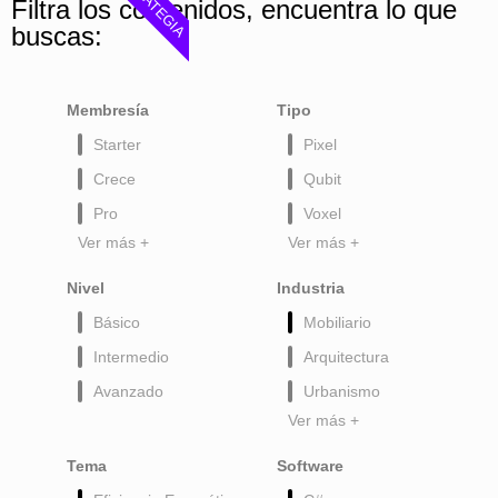
ESTRATEGIA
Filtra los contenidos, encuentra lo que
buscas:
Membresía
Tipo
Starter
Pixel
Crece
Qubit
Pro
Voxel
Ver más +
Ver más +
Nivel
Industria
Básico
Mobiliario
Intermedio
Arquitectura
Avanzado
Urbanismo
Ver más +
Tema
Software