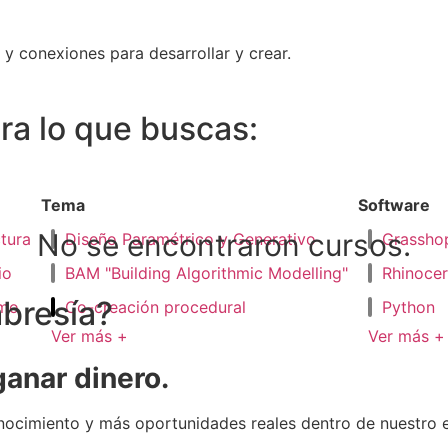
 y conexiones para desarrollar y crear.
tra lo que buscas:
Tema
Software
No se encontraron cursos.
tura
Diseño Paramétrico y Generativo
Grassho
io
BAM "Building Algorithmic Modelling"
Rhinoce
mbresía?
smo
Co-creación procedural
Python
Ver más +
Ver más +
ganar dinero.
cimiento y más oportunidades reales dentro de nuestro ec