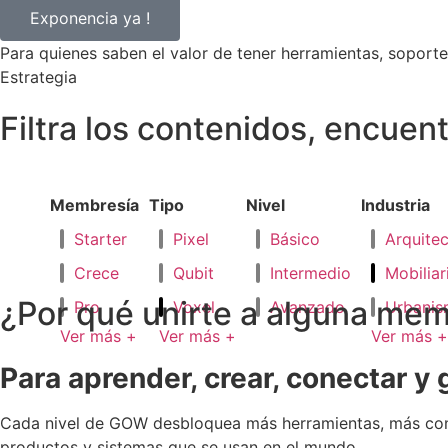
Exponencia ya !
Para quienes saben el valor de tener herramientas, soporte
Estrategia
Filtra los contenidos, encuen
Membresía
Tipo
Nivel
Industria
Starter
Pixel
Básico
Arquitec
Crece
Qubit
Intermedio
Mobiliar
¿Por qué unirte a alguna me
Pro
Voxel
Avanzado
Urbani
Ver más +
Ver más +
Ver más +
Para aprender, crear, conectar y 
Cada nivel de GOW desbloquea más herramientas, más cono
productos y sistemas que se usan en el mundo.