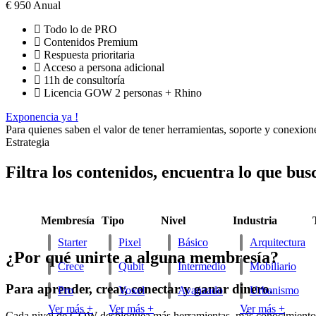
€
950
Anual
Todo lo de PRO
Contenidos Premium
Respuesta prioritaria
Acceso a persona adicional
11h de consultoría
Licencia GOW 2 personas + Rhino
Exponencia ya !
Para quienes saben el valor de tener herramientas, soporte y conexiones
Estrategia
Filtra los contenidos, encuentra lo que bus
Membresía
Tipo
Nivel
Industria
Starter
Pixel
Básico
Arquitectura
¿Por qué unirte a alguna membresía?
Crece
Qubit
Intermedio
Mobiliario
Para aprender, crear, conectar y ganar dinero.
Pro
Voxel
Avanzado
Urbanismo
Ver más +
Ver más +
Ver más +
Cada nivel de GOW desbloquea más herramientas, más conocimiento y m