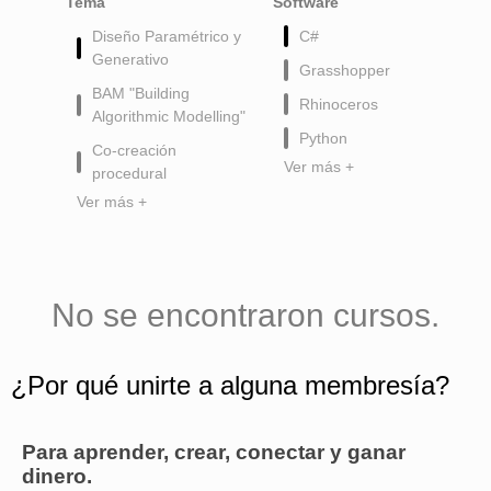
Tema
Software
Diseño Paramétrico y
C#
Generativo
Grasshopper
BAM "Building
Rhinoceros
Algorithmic Modelling"
Python
Co-creación
Ver más +
procedural
Ver más +
No se encontraron cursos.
¿Por qué unirte a alguna membresía?
Para aprender, crear, conectar y ganar
dinero.