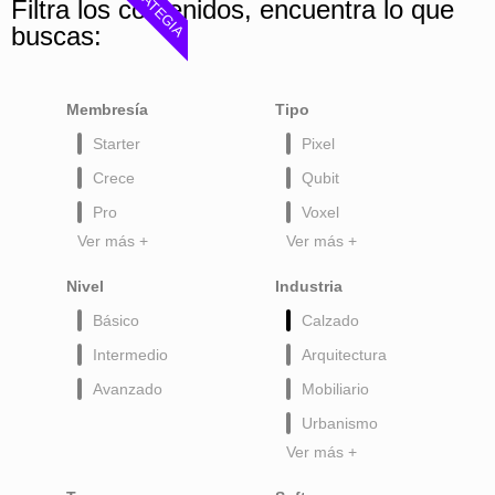
ESTRATEGIA
Filtra los contenidos, encuentra lo que
buscas:
Membresía
Tipo
Starter
Pixel
Crece
Qubit
Pro
Voxel
Ver más +
Ver más +
Nivel
Industria
Básico
Calzado
Intermedio
Arquitectura
Avanzado
Mobiliario
Urbanismo
Ver más +