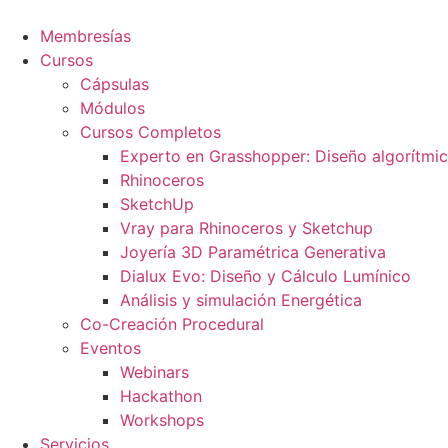
Ir
al
Membresías
contenido
Cursos
Cápsulas
Módulos
Cursos Completos
Experto en Grasshopper: Diseño algorítmi
Rhinoceros
SketchUp
Vray para Rhinoceros y Sketchup
Joyería 3D Paramétrica Generativa
Dialux Evo: Diseño y Cálculo Lumínico
Análisis y simulación Energética​
Co-Creación Procedural
Eventos
Webinars
Hackathon
Workshops
Servicios