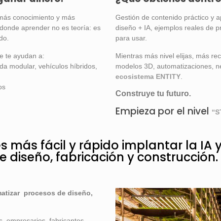
más conocimiento y más
Gestión de contenido práctico y a
donde aprender no es teoría: es
diseño + IA, ejemplos reales de p
do.
para usar.
e te ayudan a:
Mientras más nivel elijas, más re
a modular, vehículos híbridos,
modelos 3D, automatizaciones, ne
ecosistema ENTITY
.
os
Construye tu futuro.
Empieza por el nivel
“S
 más fácil y rápido implantar la IA 
 diseño, fabricación y construcción.
matizar procesos de diseño,
s, empresarios, fabricantes.