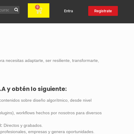
0
Entra
Registrate
a necesitas adaptarte, ser resiliente, transformarte,
.A y obtén lo siguiente:
contenidos sobre diseño algorítmico, desde nivel
plugins), workflows hechos por nosotros para diversos
d:
Directos y grabados.
profesionales, empresas y genera oportunidades.