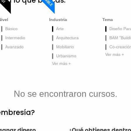
ntra lo que buscas:
Nivel
Industria
Tema
Básico
Arte
Diseño Par
Intermedio
Arquitectura
BAM "Buildi
Avanzado
Mobiliario
Co-creació
Ver más +
Urbanismo
Ver más +
No se encontraron cursos.
embresía?
ganar dinero.
¿Qué obtienes dentr