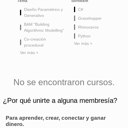
Tema
Software
Diseño Paramétrico y
C#
Generativo
Grasshopper
BAM "Building
Rhinoceros
Algorithmic Modelling"
Python
Co-creación
Ver más +
procedural
Ver más +
No se encontraron cursos.
¿Por qué unirte a alguna membresía?
Para aprender, crear, conectar y ganar
dinero.